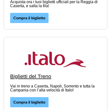
Acquista ora i tuoi biglietti ufficiali per la Reggia di
Caserta, e salta la fila!
Compra il biglietto
Biglietti del Treno
Vai in treno a Caserta, Napoli, Sorrento e tutta la
Campania con l’alta velocità di Italo!
Compra il biglietto