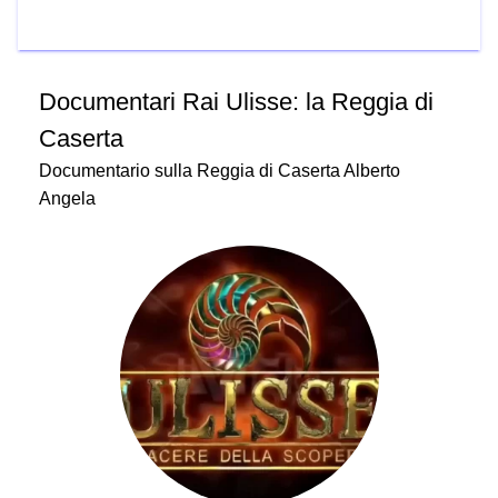
LA REGGIA DI CASERTA
Documentari Rai Ulisse: la Reggia di
Caserta
Documentario sulla Reggia di Caserta Alberto
Angela