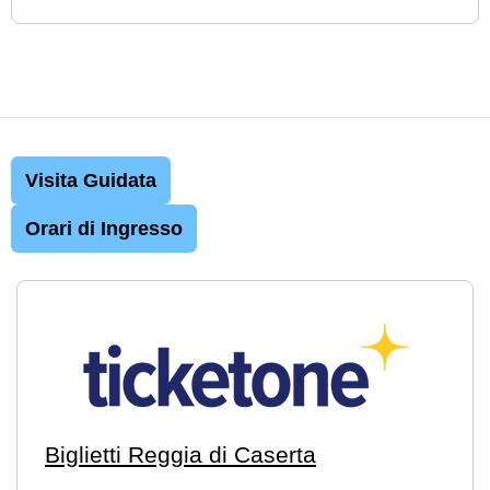
Visita Guidata
Orari di Ingresso
Biglietti Reggia di Caserta