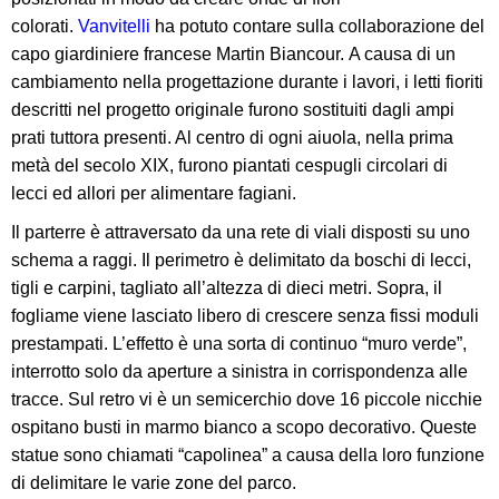
colorati.
Vanvitelli
ha potuto contare sulla collaborazione del
capo giardiniere francese Martin Biancour. A causa di un
cambiamento nella progettazione durante i lavori, i letti fioriti
descritti nel progetto originale furono sostituiti dagli ampi
prati tuttora presenti. Al centro di ogni aiuola, nella prima
metà del secolo XIX, furono piantati cespugli circolari di
lecci ed allori per alimentare fagiani.
Il parterre è attraversato da una rete di viali disposti su uno
schema a raggi.
Il perimetro è delimitato da boschi di lecci,
tigli e carpini, tagliato all’altezza di dieci metri. Sopra, il
fogliame viene lasciato libero di crescere senza fissi moduli
prestampati. L’effetto è una sorta di continuo “muro verde”,
interrotto solo da aperture a sinistra in corrispondenza alle
tracce. Sul retro vi è un semicerchio dove 16 piccole nicchie
ospitano busti in marmo bianco a scopo decorativo. Queste
statue sono chiamati “capolinea” a causa della loro funzione
di delimitare le varie zone del parco.