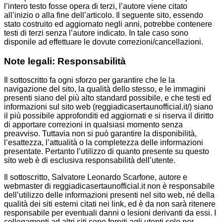
l’intero testo fosse opera di terzi, l’autore viene citato
all’inizio o alla fine dell’articolo. Il seguente sito, essendo
stato costruito ed aggiornato negli anni, potrebbe contenere
testi di terzi senza l’autore indicato. In tale caso sono
disponile ad effettuare le dovute correzioni/cancellazioni.
Note legali: Responsabilità
Il sottoscritto fa ogni sforzo per garantire che le la
navigazione del sito, la qualità dello stesso, e le immagini
presenti siano del più alto standard possibile, e che testi ed
informazioni sul sito web (reggiadicasertaunofficial.it/) siano
il più possibile approfonditi ed aggiornati e si riserva il diritto
di apportare correzioni in qualsiasi momento senza
preavviso. Tuttavia non si può garantire la disponibilità,
l’esattezza, l’attualità o la completezza delle informazioni
presentate. Pertanto l’utilizzo di quanto presente su questo
sito web è di esclusiva responsabilità dell’utente.
Il sottoscritto, Salvatore Leonardo Scarfone, autore e
webmaster di reggiadicasertaunofficial.it non è responsabile
dell’utilizzo delle informazioni presenti nel sito web, né della
qualità dei siti esterni citati nei link, ed è da non sarà ritenere
responsabile per eventuali danni o lesioni derivanti da essi. I
collegamenti ad altri siti sono forniti agli utenti solo per