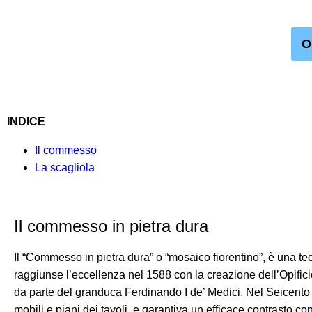
Or
INDICE
Il commesso
La scagliola
Il commesso in pietra dura
Il “Commesso in pietra dura” o “mosaico fiorentino”, è una t
raggiunse l’eccellenza nel 1588 con la creazione dell’Opifici
da parte del granduca Ferdinando I de’ Medici. Nel Seicento 
mobili e piani dei tavoli, e garantiva un efficace contrasto con