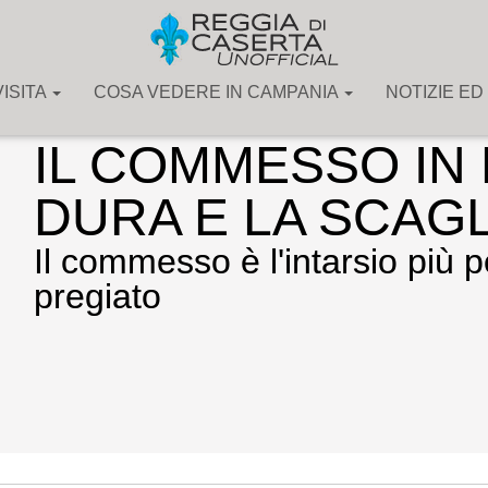
ISITA
COSA VEDERE IN CAMPANIA
NOTIZIE ED
Arte
»
Gli stili degli oggetti antichi – Pagina indice
IL COMMESSO IN 
DURA E LA SCAG
Il commesso è l'intarsio più p
pregiato