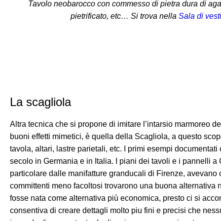
Tavolo neobarocco con commesso di pietra dura di agat
pietrificato, etc… Si trova nella
Sala di vest
La scagliola
Altra tecnica che si propone di imitare l’intarsio marmoreo
buoni effetti mimetici, è quella della Scagliola, a questo sco
tavola, altari, lastre parietali, etc. I primi esempi documentat
secolo in Germania e in Italia. I piani dei tavoli e i pannelli
particolare dalle manifatture granducali di Firenze, avevano co
committenti meno facoltosi trovarono una buona alternativa 
fosse nata come alternativa più economica, presto ci si acco
consentiva di creare dettagli molto piu fini e precisi che ne