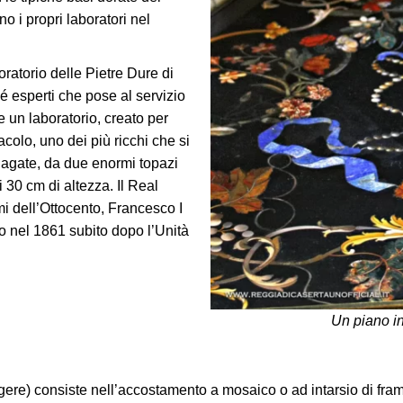
no i propri laboratori nel
ratorio delle Pietre Dure di
sé esperti che pose al servizio
 un laboratorio, creato per
acolo, uno dei più ricchi che si
 agate, da due enormi topazi
 30 cm di altezza. Il Real
i dell’Ottocento, Francesco I
to nel 1861 subito dopo l’Unità
Un piano in
ere) consiste nell’accostamento a mosaico o ad intarsio di fram