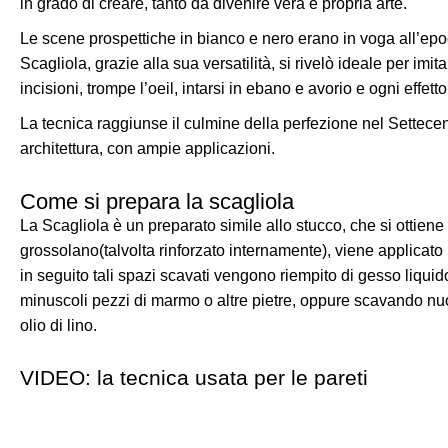
in grado di creare, tanto da divenire vera e propria arte.
Le scene prospettiche in bianco e nero erano in voga all’epoc
Scagliola, grazie alla sua versatilità, si rivelò ideale per imit
incisioni, trompe l’oeil, intarsi in ebano e avorio e ogni effetto 
La tecnica raggiunse il culmine della perfezione nel Settecent
architettura, con ampie applicazioni.
Come si prepara la scagliola
La Scagliola è un preparato simile allo stucco, che si ottien
grossolano(talvolta rinforzato internamente), viene applicato 
in seguito tali spazi scavati vengono riempito di gesso liqui
minuscoli pezzi di marmo o altre pietre, oppure scavando nuov
olio di lino.
VIDEO: la tecnica usata per le pareti