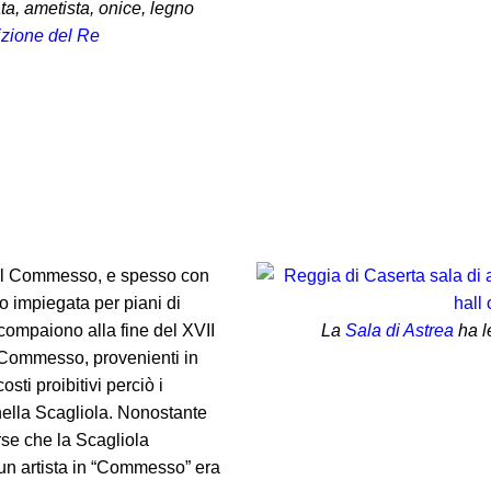
a, ametista, onice, legno
izione del Re
 del Commesso, e spesso con
po impiegata per piani di
i compaiono alla fine del XVII
La
Sala di Astrea
ha le
 a Commesso, provenienti in
sti proibitivi perciò i
nella Scagliola. Nonostante
rse che la Scagliola
ssun artista in “Commesso” era