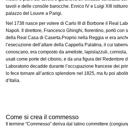
tavoli e delle consòle barocche. Enrico IV e Luigi XIII istituiro
palazzo del Louvre a Parigi.
Nel 1738 nasce per volere di Carlo III di Borbone il Real Labo
Napoli. Il direttore, Francesco Ghinghi, fiorentino, portò con 
della Real Casa di Caserta.Proprio nella Reggia vi era anche
l’esecuzione dell’altare della Cappella Palatina, il cui tabern
conoscano, era composto da ametiste, lapislazzuli, corniola,
usati come porte del ciborio, e da una figura del Redentore di
Laboratorio decadde durante l’occupazione francese dei prim
lo fece tornare all’antico splendore nel 1825, ma fu poi aboli
d’Italia.
Come si crea il commesso
Il termine “Commesso” deriva dal latino committere (congiung