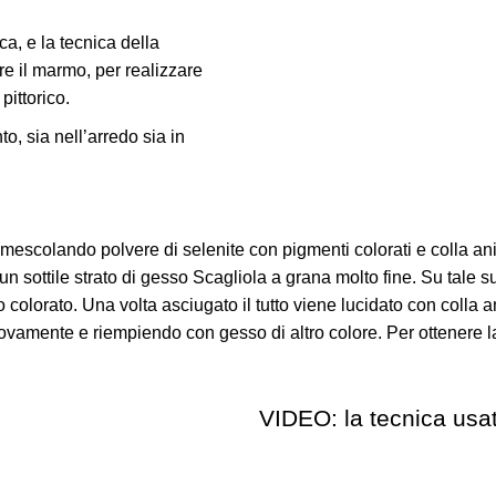
a, e la tecnica della
are il marmo, per realizzare
pittorico.
o, sia nell’arredo sia in
e mescolando polvere di selenite con pigmenti colorati e colla a
un sottile strato di gesso Scagliola a grana molto fine. Su tale s
do colorato. Una volta asciugato il tutto viene lucidato con coll
amente e riempiendo con gesso di altro colore. Per ottenere la 
VIDEO: la tecnica usat