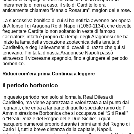
interamente e, non a caso, il sito di Carditello era
anticamente chiamato “Mansio Rosarum”, magion delle rose.
La successiva bonifica di cui si ha notizia avvenne per opera
di Alfonso I di Aragona Re di Napoli (1080-1134), che dovette
frequentare Carditello non soltanto in veste di famoso
cacciatore; infatti è proprio dai tempi degli Aragonesi che ha
inizio la fama della vocazione zootecnica della tenuta di
Carditello, e degli allevamenti di cavalli di razza che qui si
tenevano. Finita la dinastia Aragonese Napoli passò
attraverso il vicereame spagnolo, fino a giungere al periodo
borbonico.
Riduci com'era prima
Continua a leggere
Il periodo borbonico
In questo periodo non solo si forma la Real Difesa di
Carditello, ma viene apprezzata a valorizzata a tal punto dai
regnanti, che entra a far parte di quello speciale ramo dell'
Amministrazione Borbonica che si occupava dei “Siti Reali”
o “Reali Delizie del Regno delle Due Sicilie”, i quali
nacquero numerosi proprio durante i primi anni del Regno di
Carlo III, tutti a breve distanza dalla capitale, Napoli.