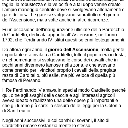
taglia, la robustezza e la velocità e a tal uopo venne creato
l'ampio maneggio centrale dove si svolgevano allenamenti e
gare di corsa. Le gare si svolgevano soprattutto nel giorno
dell’Ascensione, ma a volte anche in altre ricorrenze.
Fu in occasione dell'inaugurazione ufficiale della Parrocchia
di Carditello, dedicata appunto all' Ascensione, nell'anno
1792, che Ferdinando IV istituì questi solenni festeggiamenti.
Da allora ogni anno, il
giorno dell’Ascensione
, molta gente
importante era invitata a Carditello, tutto il popolo era in festa,
e nel pomeriggio si svolgevano le corse dei cavalli che in
pochi anni divennero famose nella zona, e che avevano
come premio per i vincitori proprio i cavalli della pregiata
razza di Carditello, più esile, ma più veloce di quella più
famosa di Persano.
Il Re Ferdinando IV amava in special modo Carditello perché
qui, oltre agli svaghi della caccia e agli interessi agricoli
aveva ideato e realizzato una delle opere più importanti e
che gli furono più care: la stesura delle leggi per la Colonia
di San Leucio.
Negli anni successivi, e coi cambi di sovrani, il sito di
Carditello rimase sostanzialmente lo stesso.