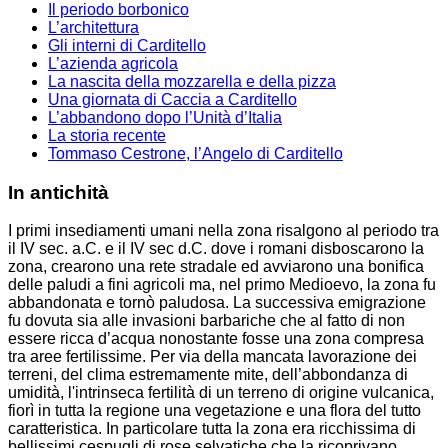
Il periodo borbonico
L’architettura
Gli interni di Carditello
L’azienda agricola
La nascita della mozzarella e della pizza
Una giornata di Caccia a Carditello
L’abbandono dopo l’Unità d’Italia
La storia recente
Tommaso Cestrone, l’Angelo di Carditello
In antichità
I primi insediamenti umani nella zona risalgono al periodo tra
il IV sec. a.C. e il IV sec d.C. dove i romani disboscarono la
zona, crearono una rete stradale ed avviarono una bonifica
delle paludi a fini agricoli ma, nel primo Medioevo, la zona fu
abbandonata e tornò paludosa. La successiva emigrazione
fu dovuta sia alle invasioni barbariche che al fatto di non
essere ricca d’acqua nonostante fosse una zona compresa
tra aree fertilissime. Per via della mancata lavorazione dei
terreni, del clima estremamente mite, dell’abbondanza di
umidità, l'intrinseca fertilità di un terreno di origine vulcanica,
fiorì in tutta la regione una vegetazione e una flora del tutto
caratteristica. In particolare tutta la zona era ricchissima di
bellissimi cespugli di rose selvatiche che la ricoprivano