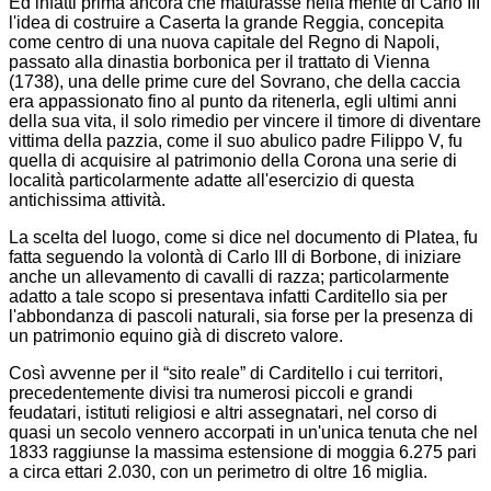
Ed infatti prima ancora che maturasse nella mente di Carlo III
l'idea di costruire a Caserta la grande Reggia, concepita
come centro di una nuova capitale del Regno di Napoli,
passato alla dinastia borbonica per il trattato di Vienna
(1738), una delle prime cure del Sovrano, che della caccia
era appassionato fino al punto da ritenerla, egli ultimi anni
della sua vita, il solo rimedio per vincere il timore di diventare
vittima della pazzia, come il suo abulico padre Filippo V, fu
quella di acquisire al patrimonio della Corona una serie di
località particolarmente adatte all'esercizio di questa
antichissima attività.
La scelta del luogo, come si dice nel documento di Platea, fu
fatta seguendo la volontà di Carlo III di Borbone, di iniziare
anche un allevamento di cavalli di razza; particolarmente
adatto a tale scopo si presentava infatti Carditello sia per
l'abbondanza di pascoli naturali, sia forse per la presenza di
un patrimonio equino già di discreto valore.
Così avvenne per il “sito reale” di Carditello i cui territori,
precedentemente divisi tra numerosi piccoli e grandi
feudatari, istituti religiosi e altri assegnatari, nel corso di
quasi un secolo vennero accorpati in un'unica tenuta che nel
1833 raggiunse la massima estensione di moggia 6.275 pari
a circa ettari 2.030, con un perimetro di oltre 16 miglia.