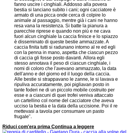
fanno uscire i cinghiali. Addosso alla povera
bestia si lanciano subito i cani; ogni cacciatore è
armato di una picca onde cerca di colpire lo
animale al passaggio, mentre già i cani ne hanno
resa vana la resistenza. Si batte la pianura a
parecchie riprese e quando non più e ne cava
fuori alcun cinghiale la caccia finisce e lo spiazzo
è disseminato di queste bestie ammazzate. A
caccia finita tutti si radunano intorno al re ed egli
con la penna in mano, aspetta che ciascun pezzo
di caccia gli fosse posto davanti. Allora egli
stesso annotava il peso di ciascun cinghiale, i
nomi di coloro che l'avevano ammazzato, la data
dell'anno e del giorno ed il luogo della caccia.
Alle bestie si strappavano le zanne, le si lavava e
ripuliva accuratamente, poi pigliavan posto in
tante foderi ne di un piccolo mobile costruito per
esse e a ciascuni di quei trofei veniva attaccato
un cartellino col nome del cacciatore che aveva
ucciso la bestia e la data della uccisione. Poi il re
mettevasi a tavola per consumare un pasto
frugale".
Riduci com'era prima
Continua a leggere