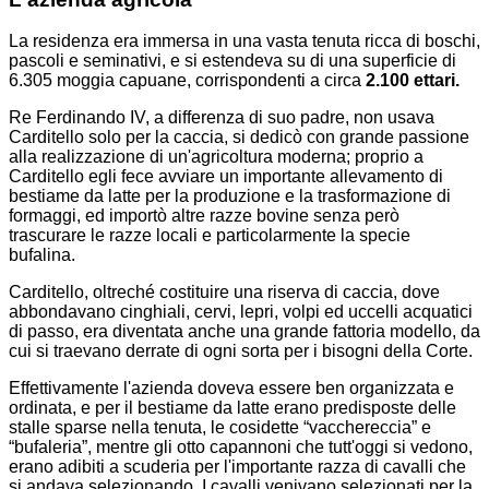
La residenza era immersa in una vasta tenuta ricca di boschi,
pascoli e seminativi, e si estendeva su di una superficie di
6.305 moggia capuane, corrispondenti a circa
2.100 ettari.
Re Ferdinando IV, a differenza di suo padre, non usava
Carditello solo per la caccia, si dedicò con grande passione
alla realizzazione di un'agricoltura moderna; proprio a
Carditello egli fece avviare un importante allevamento di
bestiame da latte per la produzione e la trasformazione di
formaggi, ed importò altre razze bovine senza però
trascurare le razze locali e particolarmente la specie
bufalina.
Carditello, oltreché costituire una riserva di caccia, dove
abbondavano cinghiali, cervi, lepri, volpi ed uccelli acquatici
di passo, era diventata anche una grande fattoria modello, da
cui si traevano derrate di ogni sorta per i bisogni della Corte.
Effettivamente l'azienda doveva essere ben organizzata e
ordinata, e per il bestiame da latte erano predisposte delle
stalle sparse nella tenuta, le cosidette “vacchereccia” e
“bufaleria”, mentre gli otto capannoni che tutt'oggi si vedono,
erano adibiti a scuderia per l'importante razza di cavalli che
si andava selezionando. I cavalli venivano selezionati per la