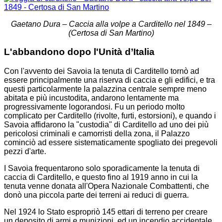
Gaetano Dura – Caccia alla volpe a Carditello nel 1849 –
(Certosa di San Martino)
L'abbandono dopo l'Unità d’Italia
Con l'avvento dei Savoia la tenuta di Carditello tornò ad
essere principalmente una riserva di caccia e gli edifici, e tra
questi particolarmente la palazzina centrale sempre meno
abitata e più incustodita, andarono lentamente ma
progressivamente logorandosi. Fu un periodo molto
complicato per Carditello (rivolte, furti, estorsioni), e quando i
Savoia affidarono la "custodia" di Carditello ad uno dei più
pericolosi criminali e camorristi della zona, il Palazzo
cominciò ad essere sistematicamente spogliato dei pregevoli
pezzi d'arte.
I Savoia frequentarono solo sporadicamente la tenuta di
caccia di Carditello, e questo fino al 1919 anno in cui la
tenuta venne donata all'Opera Nazionale Combattenti, che
donò una piccola parte dei terreni ai reduci di guerra.
Nel 1924 lo Stato espropriò 145 ettari di terreno per creare
un deposito di armi e munizioni, ed un incendio accidentale