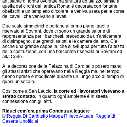
antistante di forma ovoidale ha struttura ed utilizzo simile a
quella dei circhi dell’antica Roma: è decorata con fontane,
obelischi e un tempietto circolare, e veniva usata per le corse
dei cavalli che venivano allevati.
Due scale simmetriche portano al primo piano, quello
riservato ai Sovrani, dove ci sono un grande salone di
rappresentanza per i banchetti, preceduto da un'anticamera
di disimpegno, due grandi salotti e le camere da letto. C’è
anche una grande cappella, che si sviluppa per tutta l'altezza
della costruzione, con una balconata riservata ai Sovrani ed
alla Corte.
Alla decorazione della Palazzina di Carditello posero mano
gli stessi artisti che operavano nella Reggia ma, nel tempo,
furono riprese e modificate durante un lungo arco di tempo di
quasi un secolo.
Così come a San Leucio,
la corte ed i lavoratori vivevano a
stretto contatto,
in quanto ogni ambiente è in stretta
connessione con gli altri.
Riduci com'era prima
Continua a leggere